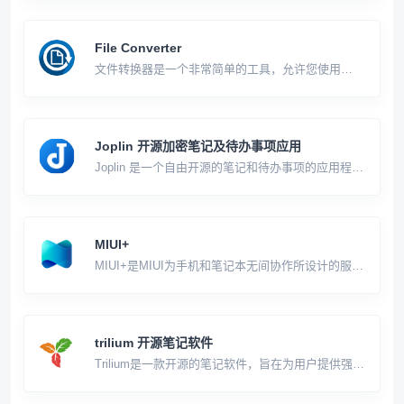
活答疑等全场景服务，响应高效、内容专业，是日常
学习、工作、创作的一站式实用工具。
File Converter
文件转换器是一个非常简单的工具，允许您使用
Windows资源管理器中的上下文菜单来转换和压缩文
件。 它是开源的(GPLv3)，免费且没有任何附加组件
或数据收集，因此你只需享受它
Joplin 开源加密笔记及待办事项应用
Joplin 是一个自由开源的笔记和待办事项的应用程
序，适用于 Linux、Windows、macOS、Android 和
iOS 平台。 它的主要功能包括端到端加密、支持
Markdown 以及通过 NextCloud、Dropbox、O
MIUI+
MIUI+是MIUI为手机和笔记本无间协作所设计的服
务。跨越了Android和Windows的生态边界,为小米手
机用户带来了出色的协同办公体验。 [hide] 台式电脑
准备个WiFi模块也能用 [/hide]
trilium 开源笔记软件
Trilium是一款开源的笔记软件，旨在为用户提供强大
的组织和管理功能，帮助他们创建和管理个人笔记。
以下是关于Trilium软件的一些详细介绍： 层次化结