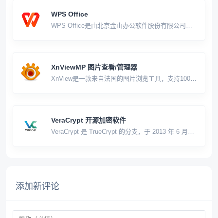
区块，显
WPS Office
WPS Office是由北京金山办公软件股份有限公司自
主研发的一款办公软件套装，1989年由求伯君正式
推出WPS1.0 可以实现办公软件最常用的文字、表
格、演示，PDF阅读等多种功能。具有内存占用低、
运行速度快、云功能多、强大插件平台支持、
XnViewMP 图片查看/管理器
XnView是一款来自法国的图片浏览工具，支持100多
种图片格式，安装插件后支持500多种图片格式， 具
有图片浏览器、幻灯片、屏幕捕捉、缩略图制作、批
处理转换、十六进制浏览、拖放、通讯录、扫描输入
等功能， 支持tab多标签浏览，自带大量滤镜
VeraCrypt 开源加密软件
VeraCrypt 是 TrueCrypt 的分支，于 2013 年 6 月发
布，项目的主要开发者是来自法国的安全顾问
Mounir Idrassi 。Idrassi 创建 VeraCrypt 分支的动机
是在 2012 年他被要求在客户产品
添加新评论