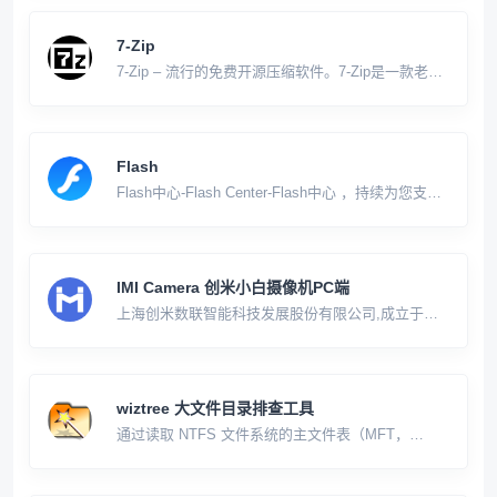
构：Trilium采用层次化的笔记结构，允许用户将笔记
排列成任意深的树状结构，从而有效
7-Zip
7-Zip – 流行的免费开源压缩软件。7-Zip是一款老牌
拥有极高压缩算法的免费开源压缩文件管理器，提供
命令行接口和图形界面操作，支持独立的7z格式及近
乎所有压缩格式，包括ZIP, RAR, ISO, CAB, GZIP,
BZIP2,
Flash
Flash中心-Flash Center-Flash中心 ，持续为您支持
正版Flash使用，提供最新版安全稳定运行，一键修
复 Flash Player问题，为您的Adobe Flash Player保
驾护航。
IMI Camera 创米小白摄像机PC端
上海创米数联智能科技发展股份有限公司,成立于
2014年4月,是小米最早的生态链公司之一.创米小白
作为全屋智能品牌,智能家居品牌,相继推出智能门、
智慧门、可视门铃、智能门铃、智能摄像头、智能灯
光、电子猫眼、智能猫眼等每一款产品都堪称爆款
wiztree 大文件目录排查工具
[h
通过读取 NTFS 文件系统的主文件表（MFT，
Master File Table），实现文件迅速排序 支持将扫描
结果，以 CSV 文件分享导入，支持将主文件表转储
成 .MFT 文件分享导入 支持以 SpaceSniffer 用颜色